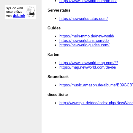
https://www.newworld.com/de-de/
syz.de wird
Serverstatus
unterstützt
deLink
von
https://newworldstatus.com/
.
Guides
https://mein-mmo.de/new-world/
https://newworldfans.com/de
https://newworld-guides.com/
Karten
https://www.newworld-map.com/#/
https://map.newworld.com/de-de/
Soundtrack
https://music.amazon.de/albums/B09GC
diese Seite
http://www.syz.de/doc/index.php/NewWorl