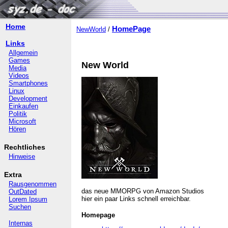
Home
HomePage
NewWorld
/
Links
Allgemein
Games
New World
Media
Videos
Smartphones
Linux
Development
Einkaufen
Politik
Microsoft
Hören
Rechtliches
Hinweise
Extra
Rausgenommen
das neue MMORPG von Amazon Studios
OutDated
hier ein paar Links schnell erreichbar.
Lorem Ipsum
Suchen
Homepage
Internas